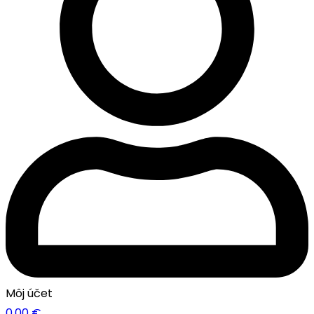
Môj účet
0.00
€