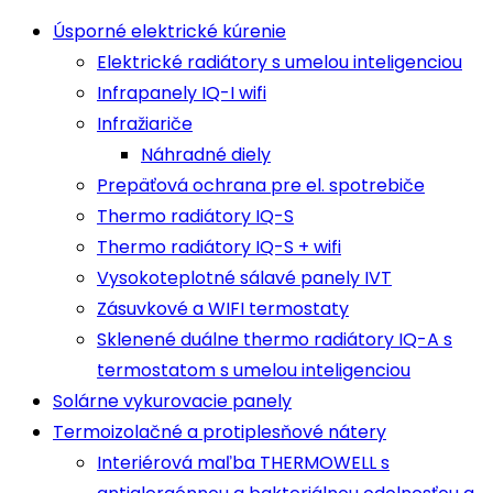
Úsporné elektrické kúrenie
Elektrické radiátory s umelou inteligenciou
Infrapanely IQ-I wifi
Infražiariče
Náhradné diely
Prepäťová ochrana pre el. spotrebiče
Thermo radiátory IQ-S
Thermo radiátory IQ-S + wifi
Vysokoteplotné sálavé panely IVT
Zásuvkové a WIFI termostaty
Sklenené duálne thermo radiátory IQ-A s
termostatom s umelou inteligenciou
Solárne vykurovacie panely
Termoizolačné a protiplesňové nátery
Interiérová maľba THERMOWELL s