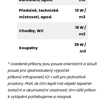
Předsíně, technické
10 W /
místnosti, apod.
m3
15 W /
Chodby, WC
m3
35 W /
Koupelny
m3
* Uvedené příkony jsou pouze orientační a slouží
pouze pro zjednodušený výpočet
příkonů infrapanelů IQ-I wifi pro jednotlivé
prostory. Platí, že čím lepší má objekt tepelně-
izolační a akumulační vlastnosti, tím nižší příkon
k vytápění potřebujeme a naopak.