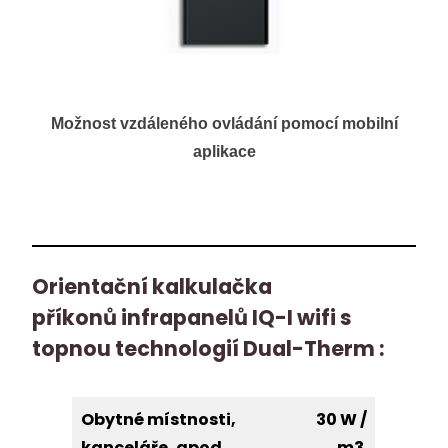
Možnost vzdáleného ovládání pomocí mobilní
aplikace
Orientační kalkulačka
příkonů infrapanelů IQ-I wifi s
topnou technologií Dual-Therm :
Obytné místnosti,
30 W /
kanceláře, apod.
m3