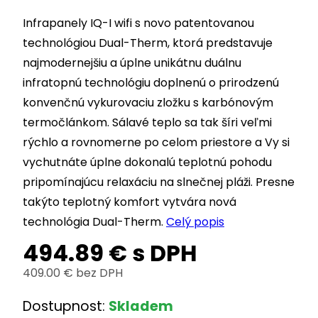
Infrapanely IQ-I wifi s novo patentovanou
technológiou Dual-Therm, ktorá predstavuje
najmodernejšiu a úplne unikátnu duálnu
infratopnú technológiu doplnenú o prirodzenú
konvenčnú vykurovaciu zložku s karbónovým
termočlánkom. Sálavé teplo sa tak šíri veľmi
rýchlo a rovnomerne po celom priestore a Vy si
vychutnáte úplne dokonalú teplotnú pohodu
pripomínajúcu relaxáciu na slnečnej pláži. Presne
takýto teplotný komfort vytvára nová
technológia Dual-Therm.
Celý popis
494.89
€
s DPH
409.00
€
bez DPH
Dostupnost:
Skladem