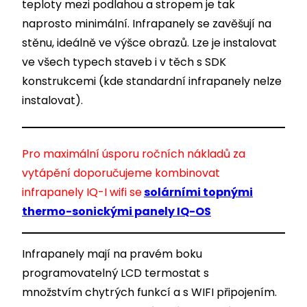
teploty mezi podlahou a stropem je tak
naprosto minimální. Infrapanely se zavěšují na
stěnu, ideálně ve výšce obrazů. Lze je instalovat
ve všech typech staveb i v těch s SDK
konstrukcemi (kde standardní infrapanely nelze
instalovat).
Pro maximální úsporu ročních nákladů za
vytápění doporučujeme kombinovat
infrapanely IQ-I wifi se
solárními topnými
thermo-sonickými panely IQ-OS
Infrapanely mají na pravém boku
programovatelný LCD termostat s
množstvím chytrých funkcí a s WIFI připojením.