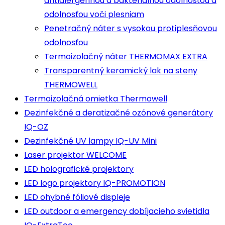
antialergénnou a bakteriálnou odolnosťou a
odolnosťou voči plesniam
Penetračný náter s vysokou protiplesňovou
odolnosťou
Termoizolačný náter THERMOMAX EXTRA
Transparentný keramický lak na steny
THERMOWELL
Termoizolačná omietka Thermowell
Dezinfekčné a deratizačné ozónové generátory
IQ-OZ
Dezinfekčné UV lampy IQ-UV Mini
Laser projektor WELCOME
LED holografické projektory
LED logo projektory IQ-PROMOTION
LED ohybné fóliové displeje
LED outdoor a emergency dobíjacieho svietidla