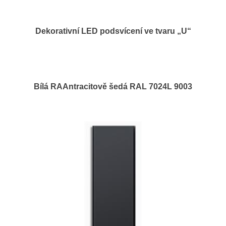
Dekorativní LED podsvícení ve tvaru „U“
Bílá RA
Antracitově šedá RAL 7024
L 9003