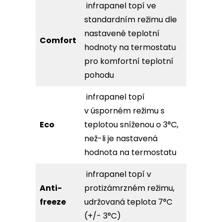
infrapanel topí ve
standardním režimu dle
nastavené teplotní
Comfort
hodnoty na termostatu
pro komfortní teplotní
pohodu
infrapanel topí
v úsporném režimu s
Eco
teplotou sníženou o 3°C,
než-li je nastavená
hodnota na termostatu
infrapanel topí v
Anti-
protizámrzném režimu,
freeze
udržovaná teplota 7°C
(+/- 3°C)