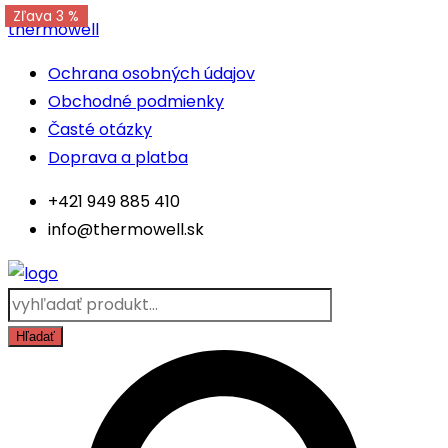
Zľava 2 %
Zľava 3 %
Skip
thermowell
to
Menu
Ochrana osobných údajov
content
Obchodné podmienky
Časté otázky
Doprava a platba
+421 949 885 410
info@thermowell.sk
Products
search
Hľadať