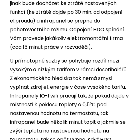
jinak bude docházet ke ztrátě nastavených
funkcí (ke ztrátě dojde po 30 min. od odpojení
el.proudu) a infrapanel se přepne do
pohotovostního režimu. Odpojení HDO spínání
Vám provede jakákoliv elektromontážní firma
(cca 15 minut práce v rozvaděči).
U přímotopné sazby se pohybuje rozdíl mezi
vysokým a nízkým tarifem v rámci desetihaléřů.
Z ekonomického hlediska tak nemá smysl
vypínat zdroj el. energie v čase vysokého tarifu.
Infrapanely IQ-I wifi pracují tak, že pokud dojde v
místnosti k poklesu teploty o 0,5°C pod
nastavenou hodnotu na termostatu, tak
infrapanel bude několik minut topit a jakmile se
zvýší teplota na nastavenou hodnotu na
termostatu, tak se opět vypne. Když HDO