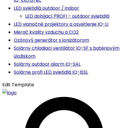
IQ-ExtraTec
LED svietidlá outdoor / indoor
LED dobíjací PROFI – outdoor svietidlá
LED vianočné projektory a osvetlenie IQ-LI
Merač kvality vzduchu a CO2
Ozónový generátor s ionizátorom
Solárny chladiaci ventilátor IQ-SF s batériovým
úložiskom
Solárny outdoor alarm IQ-SAL
Solárne profi LED svietidlá IQ-ISSL
Edit Template