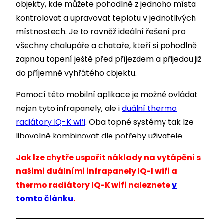
objekty, kde můžete pohodlně z jednoho místa
kontrolovat a upravovat teplotu v jednotlivých
místnostech. Je to rovněž ideální řešení pro
všechny chalupáře a chataře, kteří si pohodlně
zapnou topení ještě před příjezdem a přijedou již
do příjemně vyhřátého objektu.
Pomocí této mobilní aplikace je možné ovládat
nejen tyto infrapanely, ale i
duální thermo
radiátory IQ-K wifi
. Oba topné systémy tak lze
libovolně kombinovat dle potřeby uživatele.
Jak lze chytře uspořit náklady na vytápění s
našimi duálními infrapanely IQ-I wifi a
thermo radiátory IQ-K wifi naleznete
v
tomto článku
.