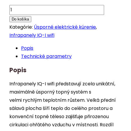
množstvo
infrapanel
Do košíka
IQ-
Kategórie:
Úsporné elektrické kúrenie
,
I
Infrapanely IQ-I wifi
7
Popis
wifi
Technické parametry
Popis
Infrapanely IQ-I wifi představují zcela unikátní,
maximálně úsporný topný systém s
velmi rychlým teplotním růstem. Velká přední
sálavá plocha šíří teplo do celého prostoru a
konvenční topné těleso zajišťuje přirozenou
cirkulaci ohřátého vzduchu v místnosti. Rozdíl