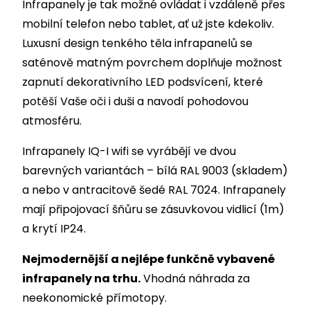
Infrapanely je tak možné ovládat i vzdáleně přes
mobilní telefon nebo tablet, ať už jste kdekoliv.
Luxusní design tenkého těla infrapanelů se
saténově matným povrchem doplňuje možnost
zapnutí dekorativního LED podsvícení, které
potěší Vaše oči i duši a navodí pohodovou
atmosféru.
Infrapanely IQ-I wifi se vyrábějí ve dvou
barevných variantách – bílá RAL 9003 (skladem)
a nebo v antracitově šedé RAL 7024. Infrapanely
mají připojovací šňůru se zásuvkovou vidlicí (1m)
a krytí IP24.
Nejmodernější a nejlépe funkčně vybavené
infrapanely na trhu.
Vhodná náhrada za
neekonomické přímotopy.