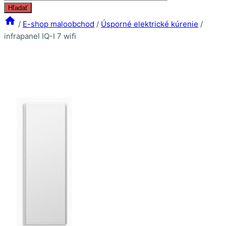
search
Hľadať
/
E-shop maloobchod
/
Úsporné elektrické kúrenie
/
infrapanel IQ-I 7 wifi