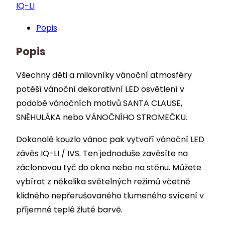
/
IQ-LI
MULTI
Popis
Popis
Všechny děti a milovníky vánoční atmosféry
potěší vánoční dekorativní LED osvětlení v
podobě vánočních motivů SANTA CLAUSE,
SNĚHULÁKA nebo VÁNOČNÍHO STROMEČKU.
Dokonalé kouzlo vánoc pak vytvoří vánoční LED
závěs IQ-LI / IVS. Ten jednoduše zavěsíte na
záclonovou tyč do okna nebo na stěnu. Můžete
vybírat z několika světelných režimů včetně
klidného nepřerušovaného tlumeného svícení v
příjemné teplé žluté barvě.