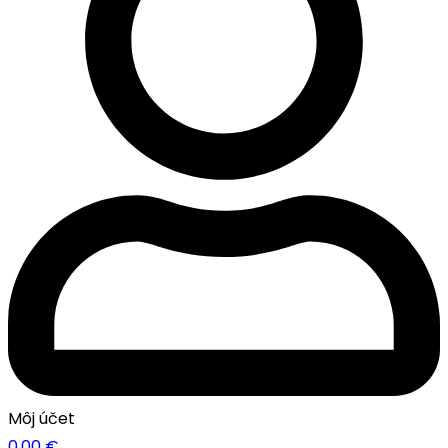
Môj účet
0.00
€