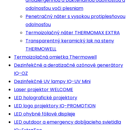
antialergénnou a bakteriálnou odolnosťou a
odolnosťou voči plesniam
Penetračný náter s vysokou protiplesňovou
odolnosťou
Termoizolačný náter THERMOMAX EXTRA
Transparentný keramický lak na steny
THERMOWELL
Termoizolačná omietka Thermowell
Dezinfekčné a deratizačné ozónové generátory
IQ-OZ
Dezinfekčné UV lampy IQ-UV Mini
Laser projektor WELCOME
LED holografické projektory
LED logo projektory IQ-PROMOTION
LED ohybné fóliové displeje
LED outdoor a emergency dobíjacieho svietidla