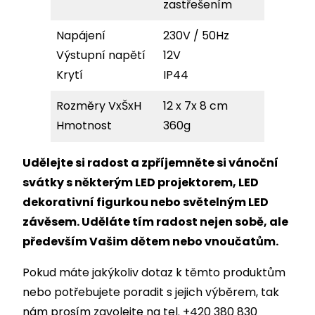
zastřešením
Napájení
230V / 50Hz
Výstupní napětí
12V
Krytí
IP44
Rozměry VxŠxH
12 x 7x 8 cm
Hmotnost
360g
Udělejte si radost a zpříjemněte si vánoční
svátky s některým LED projektorem, LED
dekorativní figurkou nebo světelným LED
závěsem. Uděláte tím radost nejen sobě, ale
především Vašim dětem nebo vnoučatům.
Pokud máte jakýkoliv dotaz k těmto produktům
nebo potřebujete poradit s jejich výběrem, tak
nám prosím zavolejte na tel. +420 380 830