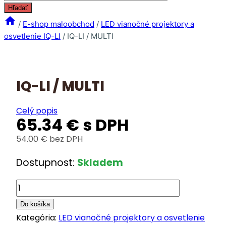
search
Hľadať
/
E-shop maloobchod
/
LED vianočné projektory a
osvetlenie IQ-LI
/
IQ-LI / MULTI
IQ-LI / MULTI
Celý popis
65.34
€
s DPH
54.00
€
bez DPH
Dostupnost:
Skladem
množstvo
IQ-
Do košíka
LI
Kategória:
LED vianočné projektory a osvetlenie