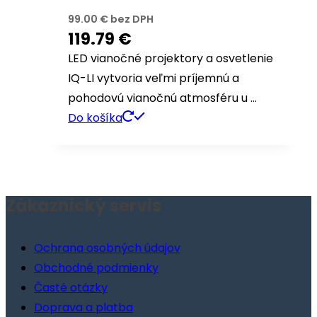
99.00
€
bez DPH
119.79
€
LED vianočné projektory a osvetlenie
IQ-LI vytvoria veľmi príjemnú a
pohodovú vianočnú atmosféru u …
Do košíka
Zákaznický servis
Menu
Ochrana osobných údajov
Obchodné podmienky
Časté otázky
Doprava a platba