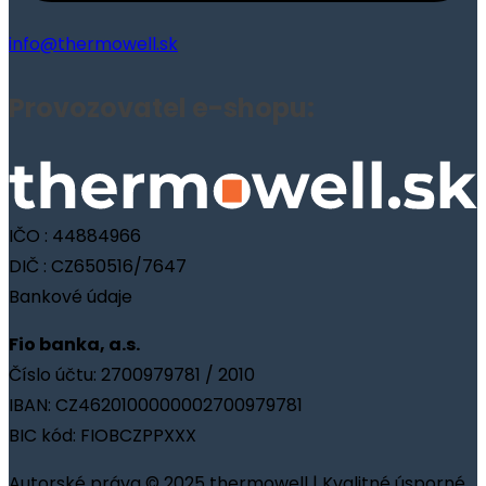
info@thermowell.sk
Provozovatel e-shopu:
IČO : 44884966
DIČ : CZ650516/7647
Bankové údaje
Fio banka, a.s.
Číslo účtu: 2700979781 / 2010
IBAN: CZ4620100000002700979781
BIC kód: FIOBCZPPXXX
Autorské práva © 2025 thermowell | Kvalitné úsporné