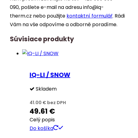
090, pošlete e-mail na adresu info@iq-
therm.cz nebo použijte
kontaktní formulář
. Rádi
Vám na vše odpovíme a odborně poradíme.
Súvisiace produkty
IQ-LI / SNOW
Skladem
41.00
€
bez DPH
49.61
€
Celý popis
Do košíka