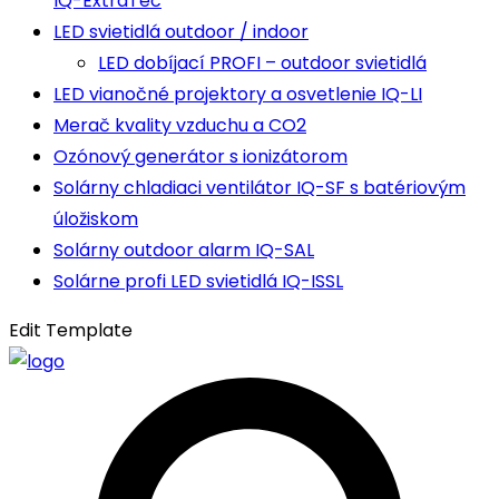
IQ-ExtraTec
LED svietidlá outdoor / indoor
LED dobíjací PROFI – outdoor svietidlá
LED vianočné projektory a osvetlenie IQ-LI
Merač kvality vzduchu a CO2
Ozónový generátor s ionizátorom
Solárny chladiaci ventilátor IQ-SF s batériovým
úložiskom
Solárny outdoor alarm IQ-SAL
Solárne profi LED svietidlá IQ-ISSL
Edit Template