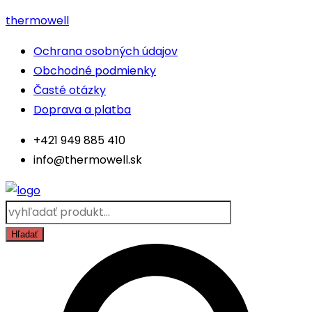
Skip
thermowell
to
Menu
Ochrana osobných údajov
content
Obchodné podmienky
Časté otázky
Doprava a platba
+421 949 885 410
info@thermowell.sk
Products
search
Hľadať