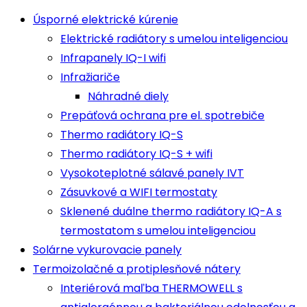
Úsporné elektrické kúrenie
Elektrické radiátory s umelou inteligenciou
Infrapanely IQ-I wifi
Infražiariče
Náhradné diely
Prepäťová ochrana pre el. spotrebiče
Thermo radiátory IQ-S
Thermo radiátory IQ-S + wifi
Vysokoteplotné sálavé panely IVT
Zásuvkové a WIFI termostaty
Sklenené duálne thermo radiátory IQ-A s
termostatom s umelou inteligenciou
Solárne vykurovacie panely
Termoizolačné a protiplesňové nátery
Interiérová maľba THERMOWELL s