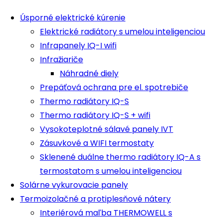
Úsporné elektrické kúrenie
Elektrické radiátory s umelou inteligenciou
Infrapanely IQ-I wifi
Infražiariče
Náhradné diely
Prepäťová ochrana pre el. spotrebiče
Thermo radiátory IQ-S
Thermo radiátory IQ-S + wifi
Vysokoteplotné sálavé panely IVT
Zásuvkové a WIFI termostaty
Sklenené duálne thermo radiátory IQ-A s
termostatom s umelou inteligenciou
Solárne vykurovacie panely
Termoizolačné a protiplesňové nátery
Interiérová maľba THERMOWELL s