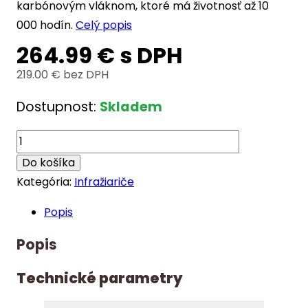
karbónovým vláknom, ktoré má životnosť až 10
000 hodín.
Celý popis
264.99
€
s DPH
219.00
€
bez DPH
Dostupnost:
Skladem
množstvo
IQ-
Do košíka
STAR
Kategória:
Infražiariče
S
Popis
WIFI
black
Popis
2500W
Technické parametry