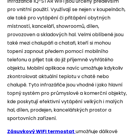
Infrazářiče IQ-STAR WIFI jsou určeny především
pro vnitřní použití. Využívají se nejen v koupelnách,
ale také pro vytápění či přitápění obytných
místností, kanceláří, showroomů, dílen,
provozoven a skladových hal. Velmi oblíbené jsou
také mezi chalupáři a chataři, kteří si mohou
topení zapnout předem pomocí mobilního
telefonu a přijet tak do již příjemně vyhřátého
objektu. Mobilní aplikace navíc umožňuje kdykoliv
zkontrolovat aktuální teplotu v chatě nebo
chalupě. Tyto infrazářiče jsou vhodné i jako hlavní
topný systém pro průmyslové a komerční objekty,
kde poskytují efektivní vytápění velkých i malých
hal, dílen, prodejen, kancelářských prostor a
sportovních zařízení.
Zásuvkový WIFI termostat
umožňuje dálkové