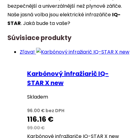
bezpečnější a univerzálnější než plynové zářiče.
Naše jasná volba jsou elektrické infrazářiče
IQ-
STAR
. Jaká bude ta vaše?
Súvisiace produkty
Zľava!
Karbónový infražiarič IQ-
STAR X new
Skladem
96.00
€
bez DPH
116.16
€
99.00
€
Karbónové infražiariče IQ-STAR X new