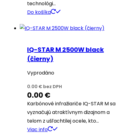
technológi…
Do košíka
IQ-STAR M 2500W black
(čierny)
Vyprodáno
0.00
€
bez DPH
0.00
€
Karbónové infražiariče IQ-STAR M sa
vyznačujú atraktívnym dizajnom a
telom z ušľachtilej ocele, kto…
Viac info