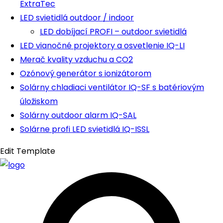
ExtraTec
LED svietidlá outdoor / indoor
LED dobíjací PROFI – outdoor svietidlá
LED vianočné projektory a osvetlenie IQ-LI
Merač kvality vzduchu a CO2
Ozónový generátor s ionizátorom
Solárny chladiaci ventilátor IQ-SF s batériovým
úložiskom
Solárny outdoor alarm IQ-SAL
Solárne profi LED svietidlá IQ-ISSL
Edit Template