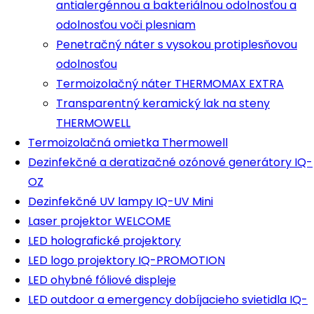
antialergénnou a bakteriálnou odolnosťou a
odolnosťou voči plesniam
Penetračný náter s vysokou protiplesňovou
odolnosťou
Termoizolačný náter THERMOMAX EXTRA
Transparentný keramický lak na steny
THERMOWELL
Termoizolačná omietka Thermowell
Dezinfekčné a deratizačné ozónové generátory IQ-
OZ
Dezinfekčné UV lampy IQ-UV Mini
Laser projektor WELCOME
LED holografické projektory
LED logo projektory IQ-PROMOTION
LED ohybné fóliové displeje
LED outdoor a emergency dobíjacieho svietidla IQ-