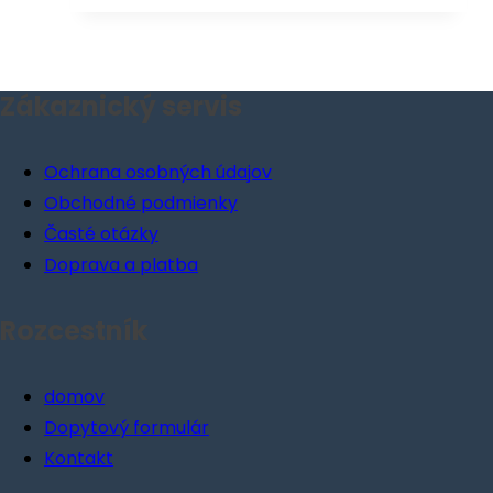
Zákaznický servis
Menu
Ochrana osobných údajov
Obchodné podmienky
Časté otázky
Doprava a platba
Rozcestník
Menu
domov
Dopytový formulár
Kontakt