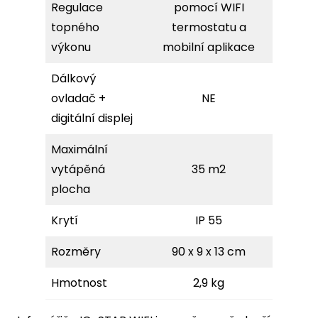
Regulace
pomocí WIFI
topného
termostatu a
výkonu
mobilní aplikace
Dálkový
ovladač +
NE
digitální displej
Maximální
vytápěná
35 m2
plocha
Krytí
IP 55
Rozměry
90 x 9 x 13 cm
Hmotnost
2,9 kg