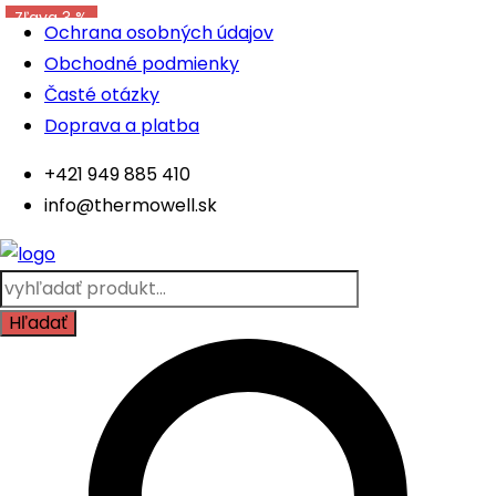
Zľava 3 %
Skip
Menu
Ochrana osobných údajov
to
Obchodné podmienky
content
Časté otázky
Doprava a platba
+421 949 885 410
info@thermowell.sk
Products
search
Hľadať