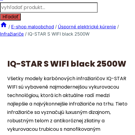
Products
search
Hľadať
/
E-shop maloobchod
/
Úsporné elektrické kúrenie
/
Infražiariče
/
IQ-STAR S WIFI black 2500W
IQ-STAR S WIFI black 2500W
Všetky modely karbónových infražiaričov IQ-STAR
WIFI sú vybavené najmodernejšou vykurovacou
technológiou, ktorá ich aktuálne radí medzi
najlepšie a najvýkonnejšie infražiariče na trhu. Tieto
infražiariče sa vyznačujú luxusným dizajnom,
robustným telom z antikoróznej zliatiny a
vykurovacou trubicou s nanofikovaným