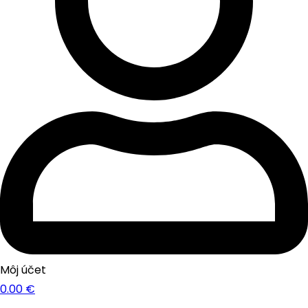
Môj účet
0.00
€