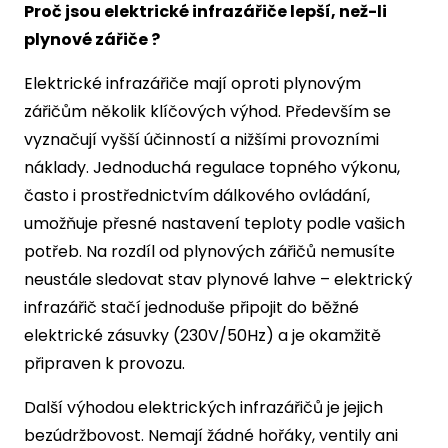
Proč jsou elektrické infrazářiče lepší, než-li
plynové zářiče ?
Elektrické infrazářiče mají oproti plynovým
zářičům několik klíčových výhod. Především se
vyznačují vyšší účinností a nižšími provozními
náklady. Jednoduchá regulace topného výkonu,
často i prostřednictvím dálkového ovládání,
umožňuje přesné nastavení teploty podle vašich
potřeb. Na rozdíl od plynových zářičů nemusíte
neustále sledovat stav plynové lahve – elektrický
infrazářič stačí jednoduše připojit do běžné
elektrické zásuvky (230V/50Hz) a je okamžitě
připraven k provozu.
Další výhodou elektrických infrazářičů je jejich
bezúdržbovost. Nemají žádné hořáky, ventily ani