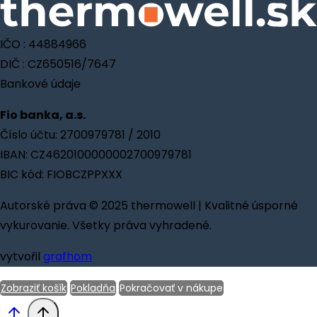
IČO : 44884966
DIČ : CZ650516/7647
Bankové údaje
Fio banka, a.s.
Číslo účtu: 2700979781 / 2010
IBAN: CZ4620100000002700979781
BIC kód: FIOBCZPPXXX
Autorské práva © 2025 thermowell | Kvalitné úsporné
vykurovanie. Všetky práva vyhradené.
vytvořil
grafhom
Zobraziť košík
Pokladňa
Pokračovať v nákupe