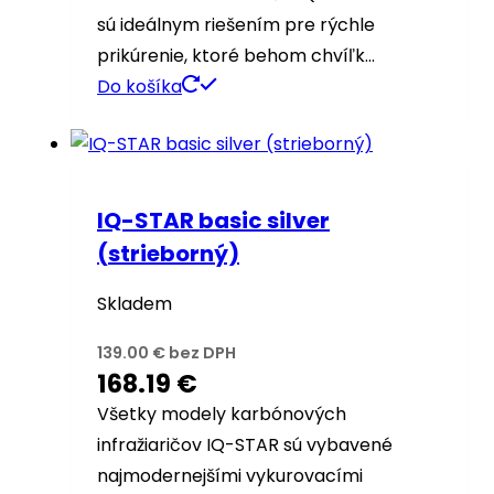
sú ideálnym riešením pre rýchle
prikúrenie, ktoré behom chvíľk…
Do košíka
IQ-STAR basic silver
(strieborný)
Skladem
139.00
€
bez DPH
168.19
€
Všetky modely karbónových
infražiaričov IQ-STAR sú vybavené
najmodernejšími vykurovacími